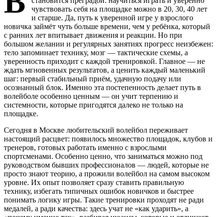
В
становится преградой: научиться играть и уверенно
чувствовать себя на площадке можно в 20, 30, 40 лет
и старше. Да, путь к уверенной игре у взрослого
новичка займёт чуть больше времени, чем у ребёнка, который
с ранних лет впитывает движения и реакции. Но при
большом желании и регулярных занятиях прогресс неизбежен:
тело запоминает технику, мозг — тактические схемы, а
уверенность приходит с каждой тренировкой. Главное — не
ждать мгновенных результатов, а ценить каждый маленький
шаг: первый стабильный приём, удачную подачу или
осознанный блок. Именно эта постепенность делает путь в
волейболе особенно ценным — он учит терпению и
системности, которые пригодятся далеко не только на
площадке.
Сегодня в Москве любительский волейбол переживает
настоящий расцвет: появилось множество площадок, клубов и
тренеров, готовых работать именно с взрослыми
спортсменами. Особенно ценно, что заниматься можно под
руководством бывших профессионалов — людей, которые не
просто знают теорию, а прожили волейбол на самом высоком
уровне. Их опыт позволяет сразу ставить правильную
технику, избегать типичных ошибок новичков и быстрее
понимать логику игры. Такие тренировки проходят не ради
медалей, а ради качества: здесь учат не «как ударить», а