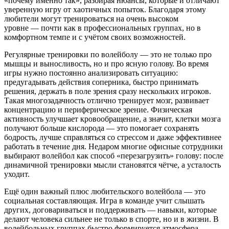
«почему именно так», разбирая нюансы, которые и отличают
уверенную игру от хаотичных попыток. Благодаря этому
любители могут тренироваться на очень высоком
уровне — почти как в профессиональных группах, но в
комфортном темпе и с учётом своих возможностей.
Регулярные тренировки по волейболу — это не только про
мышцы и выносливость, но и про ясную голову. Во время
игры нужно постоянно анализировать ситуацию:
предугадывать действия соперника, быстро принимать
решения, держать в поле зрения сразу нескольких игроков.
Такая многозадачность отлично тренирует мозг, развивает
концентрацию и периферическое зрение. Физическая
активность улучшает кровообращение, а значит, клетки мозга
получают больше кислорода — это помогает сохранять
бодрость, лучше справляться со стрессом и даже эффективнее
работать в течение дня. Недаром многие офисные сотрудники
выбирают волейбол как способ «перезагрузить» голову: после
динамичной тренировки мысли становятся чётче, а усталость
уходит.
Ещё один важный плюс любительского волейбола — это
социальная составляющая. Игра в команде учит слышать
других, договариваться и поддерживать — навыки, которые
делают человека сильнее не только в спорте, но и в жизни. В
волейбольных группах быстро формируется атмосфера