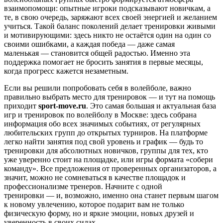
взаимопомощи: опытные игроки подсказывают новичкам, а
те, в свою очередь, заряжают всех своей энергией и желанием
учиться. Такой баланс поколений делает тренировки живыми
и мотивирующими: здесь никто не остаётся один на один со
своими ошибками, а каждая победа — даже самая
маленькая — становится общей радостью. Именно эта
поддержка помогает не бросить занятия в первые месяцы,
когда прогресс кажется незаметным.
Если вы решили попробовать себя в волейболе, важно
правильно выбрать место для тренировок — и тут на помощь
приходит
sport-move.ru
. Это самая большая и актуальная база
игр и тренировок по волейболу в Москве: здесь собрана
информация обо всех значимых событиях, от регулярных
любительских групп до открытых турниров. На платформе
легко найти занятия под свой уровень и график — будь то
тренировки для абсолютных новичков, группы для тех, кто
уже уверенно стоит на площадке, или игры формата «собери
команду». Все предложения от проверенных организаторов, а
значит, можно не сомневаться в качестве площадок и
профессионализме тренеров. Начните с одной
тренировки — и, возможно, именно она станет первым шагом
к новому увлечению, которое подарит вам не только
физическую форму, но и яркие эмоции, новых друзей и
уверенность в своих силах.