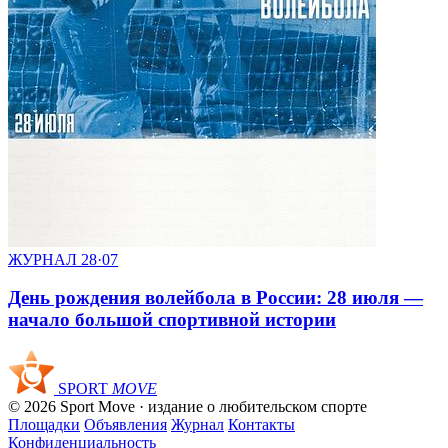
ЖУРНАЛ
28·07
День рождения волейбола в России: 28 июля —
начало большой спортивной истории
SPORT
MOVE
© 2026 Sport Move · издание о любительском спорте
Площадки
Объявления
Журнал
Контакты
Конфиденциальность