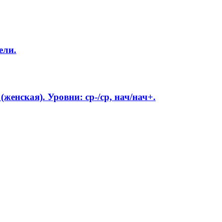
ели.
женская). Уровни: ср-/ср, нач/нач+.