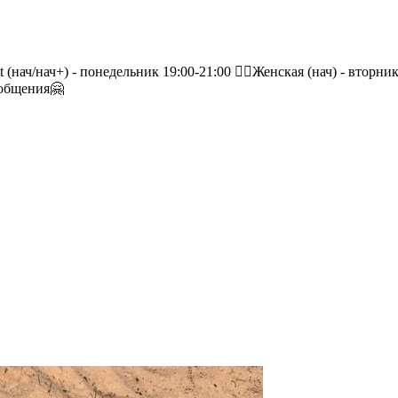
(нач/нач+) - понедельник 19:00-21:00 🙋‍♀️Женская (нач) - вторн
ообщения🤗