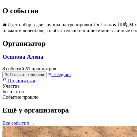
О событии
🔥Идет набор в две группы на тренировки Ля Пляж🔥 🙋‍♀️🙋Mixt 
пляжном волейболе, то обязательно напишите мне в личные с
Организатор
Осипова Алена
8
событий
51
просмотров
Telegram
Показать телефон
Подписаться
Участие
Бесплатно
Событие прошло
Ещё у организатора
Все события →