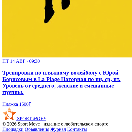
ПТ 14 АВГ · 09:30
Тренировки по пляжному волейболу с Юрой
Борисовым в La Plage Нагорная по пн, ср, пт.
Уровень от среднего, женские и смешанные
группы.
Пляжка
1500₽
SPORT
MOVE
© 2026 Sport Move · издание о любительском спорте
Площадки
Объявления
Журнал
Контакты