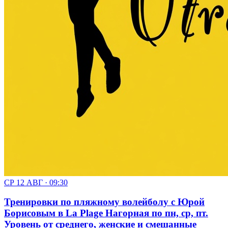
СР 12 АВГ · 09:30
Тренировки по пляжному волейболу с Юрой
Борисовым в La Plage Нагорная по пн, ср, пт.
Уровень от среднего, женские и смешанные