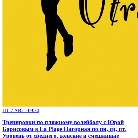
ПТ 7 АВГ · 09:30
Тренировки по пляжному волейболу с Юрой
Борисовым в La Plage Нагорная по пн, ср, пт.
Уровень от среднего, женские и смешанные