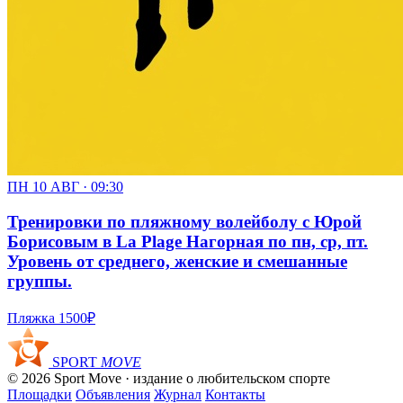
ПН 10 АВГ · 09:30
Тренировки по пляжному волейболу с Юрой
Борисовым в La Plage Нагорная по пн, ср, пт.
Уровень от среднего, женские и смешанные
группы.
Пляжка
1500₽
SPORT
MOVE
© 2026 Sport Move · издание о любительском спорте
Площадки
Объявления
Журнал
Контакты