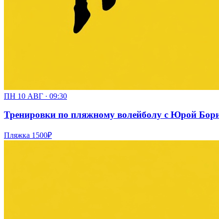
ПН 10 АВГ · 09:30
Тренировки по пляжному волейболу с Юрой Борисо
Пляжка
1500₽