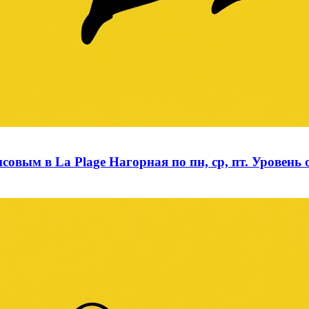
вым в La Plage Нагорная по пн, ср, пт. Уровень 