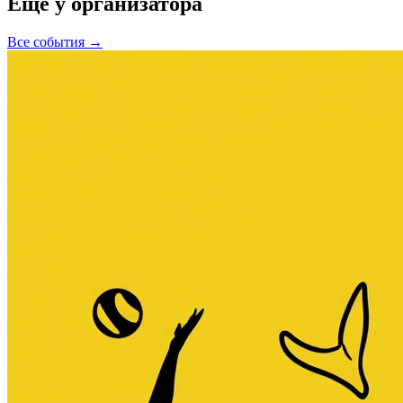
Ещё у организатора
Все события →