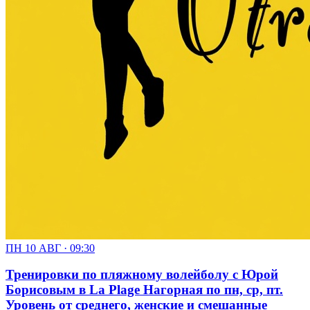
ПН 10 АВГ · 09:30
Тренировки по пляжному волейболу с Юрой
Борисовым в La Plage Нагорная по пн, ср, пт.
Уровень от среднего, женские и смешанные