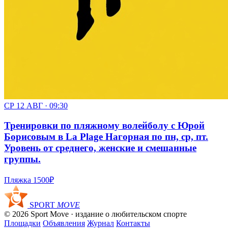
СР 12 АВГ · 09:30
Тренировки по пляжному волейболу с Юрой
Борисовым в La Plage Нагорная по пн, ср, пт.
Уровень от среднего, женские и смешанные
группы.
Пляжка
1500₽
SPORT
MOVE
© 2026 Sport Move · издание о любительском спорте
Площадки
Объявления
Журнал
Контакты