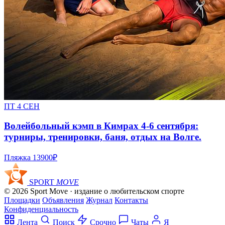
ПТ 4 СЕН
Волейбольный кэмп в Кимрах 4-6 сентября:
турниры, тренировки, баня, отдых на Волге.
Пляжка
13900₽
SPORT
MOVE
© 2026 Sport Move · издание о любительском спорте
Площадки
Объявления
Журнал
Контакты
Конфиденциальность
Лента
Поиск
Срочно
Чаты
Я