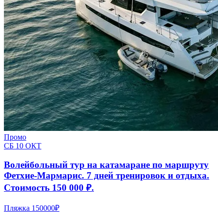
Промо
СБ 10 ОКТ
Волейбольный тур на катамаране по маршруту
Фетхие-Мармарис. 7 дней тренировок и отдыха.
Стоимость 150 000 ₽.
Пляжка
150000₽