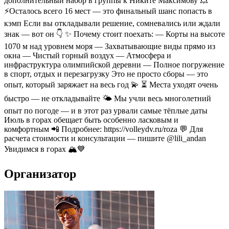
дополнительный набор в группы к Никите Максимову 💥
⚡Осталось всего 16 мест — это финальный шанс попасть в
кэмп Если вы откладывали решение, сомневались или ждали
знак — вот он 👇 ✨ Почему стоит поехать: — Корты на высоте
1070 м над уровнем моря — Захватывающие виды прямо из
окна — Чистый горный воздух — Атмосфера и
инфраструктура олимпийской деревни — Полное погружение
в спорт, отдых и перезагрузку Это не просто сборы — это
опыт, который заряжает на весь год 💫 ⏳ Места уходят очень
быстро — не откладывайте 🌤 Мы учли весь многолетний
опыт по погоде — и в этот раз урвали самые тёплые даты
Июль в горах обещает быть особенно ласковым и
комфортным 📲 Подробнее: https://volleydv.ru/roza 💬 Для
расчета стоимости и консультации — пишите @lili_andan
Увидимся в горах 🏔️💙
Организатор