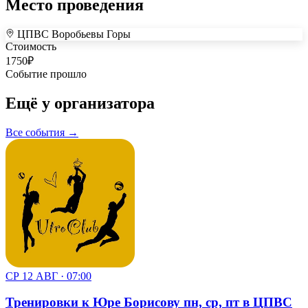
Место проведения
ЦПВС Воробьевы Горы
+
Стоимость
1750
₽
–
Событие прошло
Ещё у организатора
Все события →
СР 12 АВГ · 07:00
Тренировки к Юре Борисову пн, ср, пт в ЦПВС