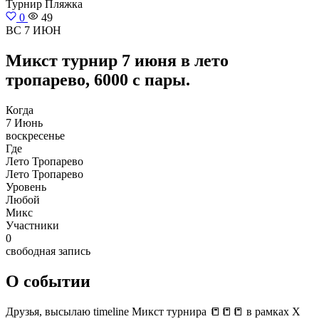
Турнир
Пляжка
0
49
ВС 7 ИЮН
Микст турнир 7 июня в лето
тропарево, 6000 с пары.
Когда
7 Июнь
воскресенье
Где
Лето Тропарево
Лето Тропарево
Уровень
Любой
Микс
Участники
0
свободная запись
О событии
Друзья, высылаю timeline Микст турнира 📒📒📒 в рамках Х