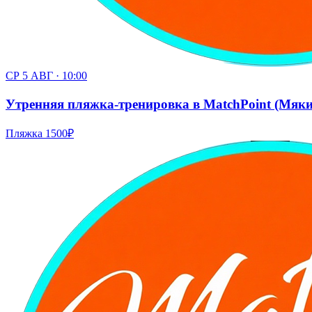
СР 5 АВГ · 10:00
Утренняя пляжка-тренировка в MatchPoint (Мякинин
Пляжка
1500₽