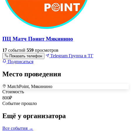
ПЦ Матч Поинт Мякинино
17
событий
559
просмотров
Telegram
Группа в ТГ
Показать телефон
Подписаться
Место проведения
MatchPoint, Мякинино
+
Стоимость
800
₽
–
Событие прошло
Ещё у организатора
Все события →