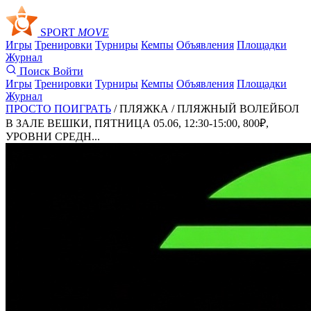
SPORT
MOVE
Игры
Тренировки
Турниры
Кемпы
Объявления
Площадки
Журнал
Поиск
Войти
Игры
Тренировки
Турниры
Кемпы
Объявления
Площадки
Журнал
ПРОСТО ПОИГРАТЬ
/ ПЛЯЖКА /
ПЛЯЖНЫЙ ВОЛЕЙБОЛ
В ЗАЛЕ ВЕШКИ, ПЯТНИЦА 05.06, 12:30-15:00, 800₽,
УРОВНИ СРЕДН...