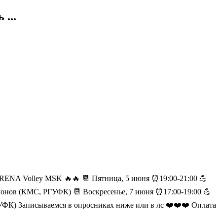
...
ARENA Volley MSK 🔥🔥 📆 Пятница, 5 июня ⏰19:00-21:00 💪
лимонов (КМС, РГУФК) 📆 Воскресенье, 7 июня ⏰17:00-19:00 💪
ГУФК) Записываемся в опросниках ниже или в лс ❤️❤️❤️ Оплата