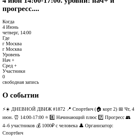
4 июн 14:00-17:00. уровни: нач+ и
прогресс....
Когда
4 Июнь
четверг, 14:00
Где
г Москва
г Москва
Уровень
Нач +
Сред +
Участники
0
свободная запись
О событии
⚡️☀️ ДНЕВНОЙ ДВИЖ #1872 📍 Спортбич (🏠 корт 2) 📅 Чт, 4
июн. ⏰ 14:00-17:00 ⭐️ 8️⃣ Начинающий плюс 7️⃣ Прогресс 👥
4–6 участников 💰 1000₽ с человека 👤 Организатор:
Спортбич