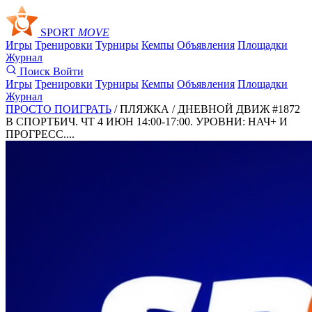
SPORT
MOVE
Игры
Тренировки
Турниры
Кемпы
Объявления
Площадки
Журнал
Поиск
Войти
Игры
Тренировки
Турниры
Кемпы
Объявления
Площадки
Журнал
ПРОСТО ПОИГРАТЬ
/ ПЛЯЖКА /
ДНЕВНОЙ ДВИЖ #1872
В СПОРТБИЧ. ЧТ 4 ИЮН 14:00-17:00. УРОВНИ: НАЧ+ И
ПРОГРЕСС....