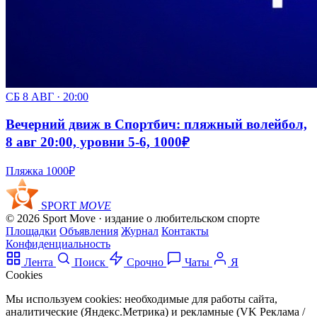
СБ 8 АВГ · 20:00
Вечерний движ в Спортбич: пляжный волейбол,
8 авг 20:00, уровни 5-6, 1000₽
Пляжка
1000₽
SPORT
MOVE
© 2026 Sport Move · издание о любительском спорте
Площадки
Объявления
Журнал
Контакты
Конфиденциальность
Лента
Поиск
Срочно
Чаты
Я
Cookies
Мы используем cookies: необходимые для работы сайта,
аналитические (Яндекс.Метрика) и рекламные (VK Реклама /