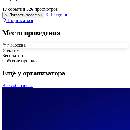
17
событий
526
просмотров
Telegram
Показать телефон
Подписаться
Место проведения
г Москва
+
Участие
Бесплатно
–
Событие прошло
Ещё у организатора
Все события →