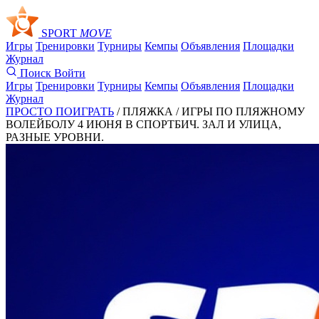
SPORT
MOVE
Игры
Тренировки
Турниры
Кемпы
Объявления
Площадки
Журнал
Поиск
Войти
Игры
Тренировки
Турниры
Кемпы
Объявления
Площадки
Журнал
ПРОСТО ПОИГРАТЬ
/ ПЛЯЖКА /
ИГРЫ ПО ПЛЯЖНОМУ
ВОЛЕЙБОЛУ 4 ИЮНЯ В СПОРТБИЧ. ЗАЛ И УЛИЦА,
РАЗНЫЕ УРОВНИ.