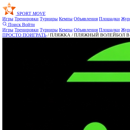
SPORT
MOVE
Игры
Тренировки
Турниры
Кемпы
Объявления
Площадки
Жур
Поиск
Войти
Игры
Тренировки
Турниры
Кемпы
Объявления
Площадки
Жур
ПРОСТО ПОИГРАТЬ
/ ПЛЯЖКА /
ПЛЯЖНЫЙ ВОЛЕЙБОЛ В ВЕ