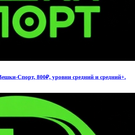
 Вешки-Спорт, 800₽, уровни средний и средний+.