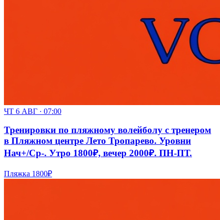
ЧТ 6 АВГ · 07:00
Тренировки по пляжному волейболу с тренером
в Пляжном центре Лето Тропарево. Уровни
Нач+/Ср-. Утро 1800₽, вечер 2000₽. ПН-ПТ.
Пляжка
1800₽