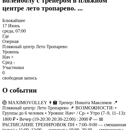
волейболу с тренером в пляжном
центре лето тропарево. ...
Ближайшее
17 Июнь
среда, 07:00
Где
Озерная
Пляжный центр Лето Тропарево
Уровень
Нач +
Сред -
Участники
0
свободная запись
О событии
🏐 MAXIMOVOLLEY 👨‍🏫 Тренер: Никита Максимов 📍
Пляжный центр: Лето Тропарево 📌 ВОЗМОЖНОСТИ: •
Группы до 6 человек • Уровни: Нач+ / Ср- • Утро (7–9, 11–13):
1800 ₽ • Вечер (19-20:30 20:30-22:00) : 2000 ₽ --- 📅
РАСПИСАНИЕ ТРЕНИРОВОК ПН ▫️ 7:00–9:00 — смешанная
(нач+) ▫️ 11:00–13:00 — женская ▫️ 19:00–20:30 — смешанная ▫️