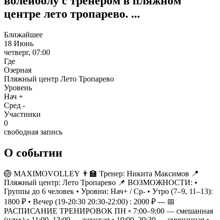
волейболу с тренером в пляжном
центре лето тропарево. ...
Ближайшее
18 Июнь
четверг, 07:00
Где
Озерная
Пляжный центр Лето Тропарево
Уровень
Нач +
Сред -
Участники
0
свободная запись
О событии
🏐 MAXIMOVOLLEY 👨‍🏫 Тренер: Никита Максимов 📍
Пляжный центр: Лето Тропарево 📌 ВОЗМОЖНОСТИ: •
Группы до 6 человек • Уровни: Нач+ / Ср- • Утро (7–9, 11–13):
1800 ₽ • Вечер (19-20:30 20:30-22:00) : 2000 ₽ --- 📅
РАСПИСАНИЕ ТРЕНИРОВОК ПН ▫️ 7:00–9:00 — смешанная
(нач+) ▫️ 11:00–13:00 — женская ▫️ 19:00–20:30 — смешанная ▫️