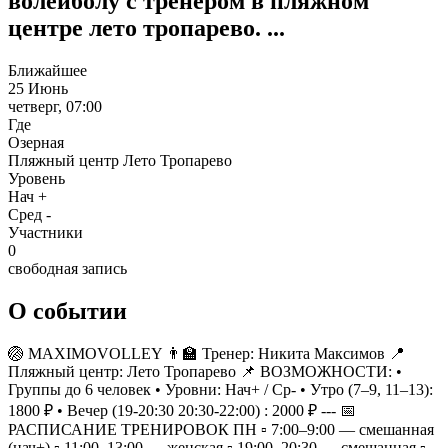
волейболу с тренером в пляжном
центре лето тропарево. ...
Ближайшее
25 Июнь
четверг, 07:00
Где
Озерная
Пляжный центр Лето Тропарево
Уровень
Нач +
Сред -
Участники
0
свободная запись
О событии
🏐 MAXIMOVOLLEY 👨‍🏫 Тренер: Никита Максимов 📍
Пляжный центр: Лето Тропарево 📌 ВОЗМОЖНОСТИ: •
Группы до 6 человек • Уровни: Нач+ / Ср- • Утро (7–9, 11–13):
1800 ₽ • Вечер (19-20:30 20:30-22:00) : 2000 ₽ --- 📅
РАСПИСАНИЕ ТРЕНИРОВОК ПН ▫️ 7:00–9:00 — смешанная
(нач+) ▫️ 11:00–13:00 — женская ▫️ 19:00–20:30 — смешанная ▫️