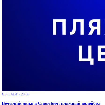
СБ 8 АВГ · 20:00
Вечерний движ в Спортбич: пляжный волейбол