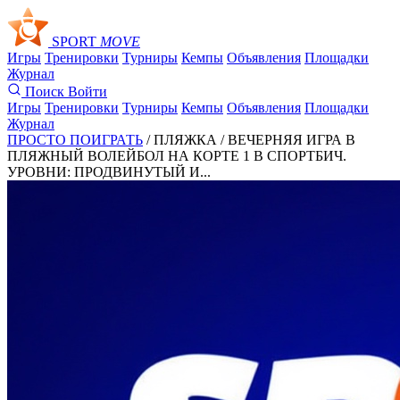
SPORT
MOVE
Игры
Тренировки
Турниры
Кемпы
Объявления
Площадки
Журнал
Поиск
Войти
Игры
Тренировки
Турниры
Кемпы
Объявления
Площадки
Журнал
ПРОСТО ПОИГРАТЬ
/ ПЛЯЖКА /
ВЕЧЕРНЯЯ ИГРА В
ПЛЯЖНЫЙ ВОЛЕЙБОЛ НА КОРТЕ 1 В СПОРТБИЧ.
УРОВНИ: ПРОДВИНУТЫЙ И...