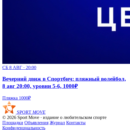
СБ 8 АВГ · 20:00
Вечерний движ в Спортбич: пляжный волейбол,
8 авг 20:00, уровни 5-6, 1000₽
Пляжка
1000₽
SPORT
MOVE
© 2026 Sport Move · издание о любительском спорте
Площадки
Объявления
Журнал
Контакты
Конфиденциальность