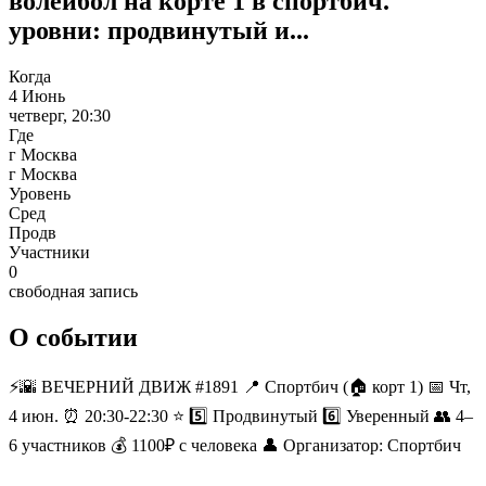
волейбол на корте 1 в спортбич.
уровни: продвинутый и...
Когда
4 Июнь
четверг, 20:30
Где
г Москва
г Москва
Уровень
Сред
Продв
Участники
0
свободная запись
О событии
⚡️🌇 ВЕЧЕРНИЙ ДВИЖ #1891 📍 Спортбич (🏠 корт 1) 📅 Чт,
4 июн. ⏰ 20:30-22:30 ⭐️ 5️⃣ Продвинутый 6️⃣ Уверенный 👥 4–
6 участников 💰 1100₽ с человека 👤 Организатор: Спортбич