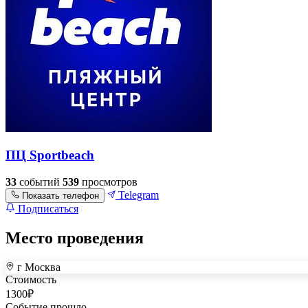
ПЦ Sportbeach
33
событий
539
просмотров
Telegram
Показать телефон
Подписаться
Место проведения
г Москва
+
Стоимость
–
1300
₽
Событие прошло