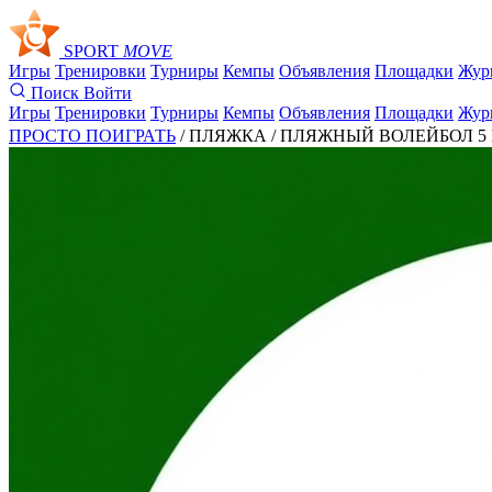
SPORT
MOVE
Игры
Тренировки
Турниры
Кемпы
Объявления
Площадки
Жур
Поиск
Войти
Игры
Тренировки
Турниры
Кемпы
Объявления
Площадки
Жур
ПРОСТО ПОИГРАТЬ
/ ПЛЯЖКА /
ПЛЯЖНЫЙ ВОЛЕЙБОЛ 5 ИЮ