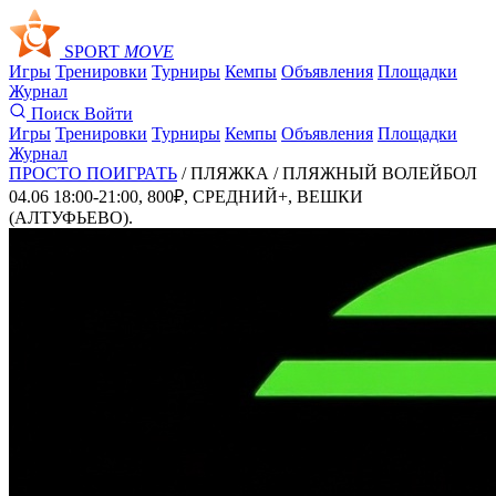
SPORT
MOVE
Игры
Тренировки
Турниры
Кемпы
Объявления
Площадки
Журнал
Поиск
Войти
Игры
Тренировки
Турниры
Кемпы
Объявления
Площадки
Журнал
ПРОСТО ПОИГРАТЬ
/ ПЛЯЖКА /
ПЛЯЖНЫЙ ВОЛЕЙБОЛ
04.06 18:00-21:00, 800₽, СРЕДНИЙ+, ВЕШКИ
(АЛТУФЬЕВО).