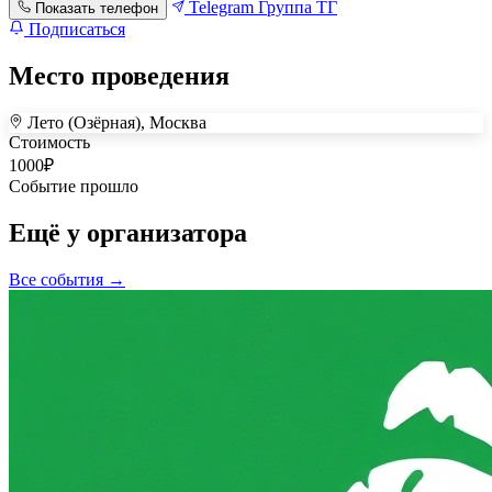
Telegram
Группа ТГ
Показать телефон
Подписаться
Место проведения
Лето (Озёрная), Москва
+
Стоимость
1000
₽
–
Событие прошло
Ещё у организатора
Все события →