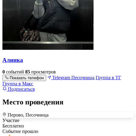
Алинка
0
событий
85
просмотров
Telegram
Песочница
Группа в ТГ
Показать телефон
Группа в Макс
Подписаться
Место проведения
Перово, Песочница
+
Участие
Бесплатно
–
Событие прошло