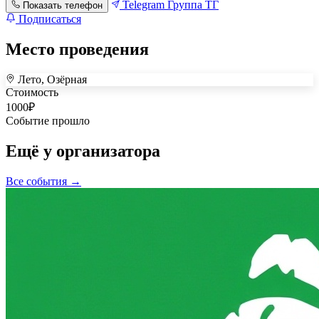
Telegram
Группа ТГ
Показать телефон
Подписаться
Место проведения
Лето, Озёрная
+
Стоимость
1000
₽
–
Событие прошло
Ещё у организатора
Все события →