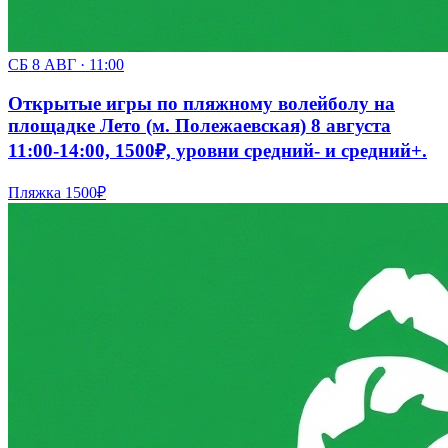
СБ 8 АВГ · 11:00
Открытые игры по пляжному волейболу на
площадке Лето (м. Полежаевская) 8 августа
11:00-14:00, 1500₽, уровни средний- и средний+.
Пляжка
1500₽