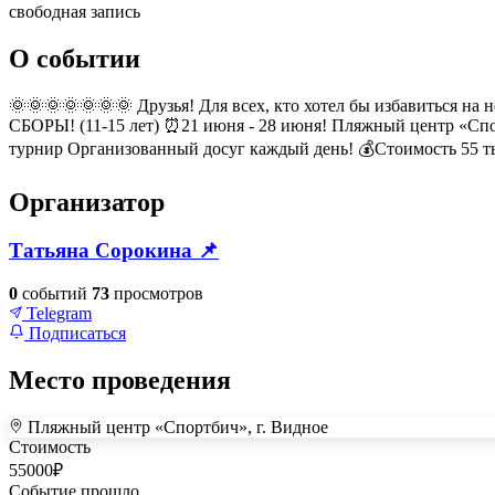
свободная запись
О событии
🌞🌞🌞🌞🌞🌞🌞 Друзья! Для всех, кто хотел бы избавиться н
СБОРЫ! (11-15 лет) ⏰21 июня - 28 июня! Пляжный центр «Спортб
турнир Организованный досуг каждый день! 💰Стоимость 55 тыс
Организатор
Татьяна Сорокина 📌
0
событий
73
просмотров
Telegram
Подписаться
Место проведения
Пляжный центр «Спортбич», г. Видное
+
Стоимость
–
55000
₽
Событие прошло