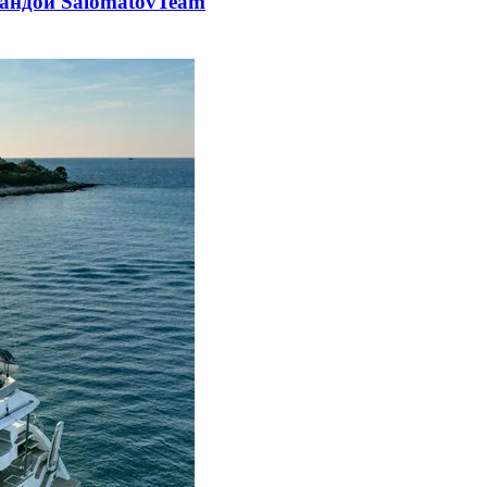
омандой SalomatovTeam