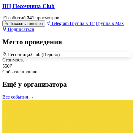
ПЦ Песочница Club
21
событий
341
просмотров
Telegram
Группа в ТГ
Группа в Max
Показать телефон
Подписаться
Место проведения
Песочница.Club (Перово)
+
Стоимость
550
₽
–
Событие прошло
Ещё у организатора
Все события →