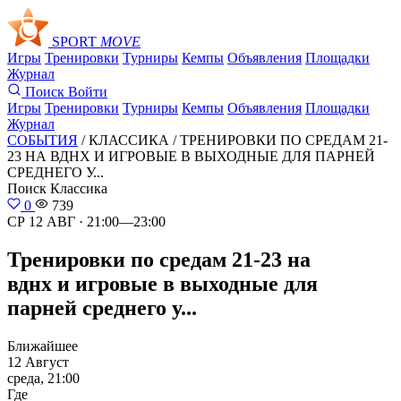
SPORT
MOVE
Игры
Тренировки
Турниры
Кемпы
Объявления
Площадки
Журнал
Поиск
Войти
Игры
Тренировки
Турниры
Кемпы
Объявления
Площадки
Журнал
СОБЫТИЯ
/ КЛАССИКА /
ТРЕНИРОВКИ ПО СРЕДАМ 21-
23 НА ВДНХ И ИГРОВЫЕ В ВЫХОДНЫЕ ДЛЯ ПАРНЕЙ
СРЕДНЕГО У...
Поиск
Классика
0
739
СР 12 АВГ · 21:00—23:00
Тренировки по средам 21-23 на
вднх и игровые в выходные для
парней среднего у...
Ближайшее
12 Август
среда, 21:00
Где