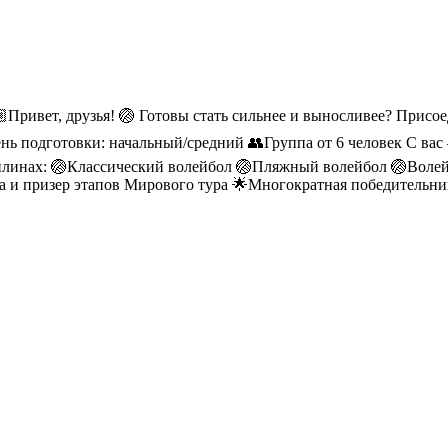
🏼Привет, друзья! 🏐 Готовы стать сильнее и выносливее? Прис
ень подготовки: начальный/средний 👥Группа от 6 человек С ва
плинах: 🏐Классический волейбол 🏐Пляжный волейбол 🏐Волей
 и призер этапов Мирового тура 🌟Многократная победительница