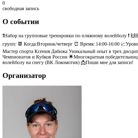
0
свободная запись
О событии
❗️Набор на групповые тренировки по пляжному волейболу ❗️ 🙌
групп: 📆 Когда:Вторник/четверг ⏰ Время: 14:00-16:00 📈Уров
Мастер спорта Ксения Дабижа Уникальный опыт в трех дисци
Чемпионатов и Кубков России 🌟Многократная победительница
волейболу на снегу (ВК Локомотив) 📩Пиши мне для записи!
Организатор