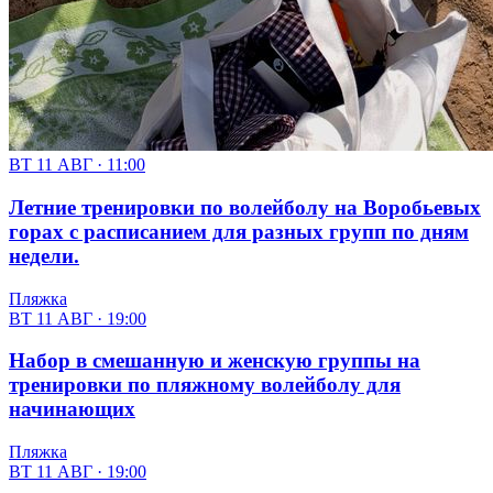
ВТ 11 АВГ · 11:00
Летние тренировки по волейболу на Воробьевых
горах с расписанием для разных групп по дням
недели.
Пляжка
ВТ 11 АВГ · 19:00
Набор в смешанную и женскую группы на
тренировки по пляжному волейболу для
начинающих
Пляжка
ВТ 11 АВГ · 19:00