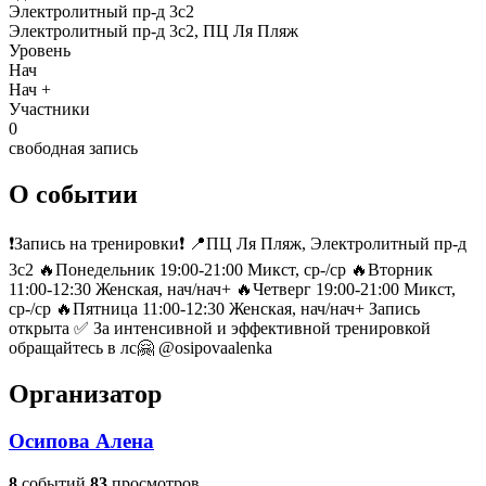
Электролитный пр-д 3с2
Электролитный пр-д 3с2, ПЦ Ля Пляж
Уровень
Нач
Нач +
Участники
0
свободная запись
О событии
❗️Запись на тренировки❗️ 📍ПЦ Ля Пляж, Электролитный пр-д
3с2 🔥Понедельник 19:00-21:00 Микст, ср-/ср 🔥Вторник
11:00-12:30 Женская, нач/нач+ 🔥Четверг 19:00-21:00 Микст,
ср-/ср 🔥Пятница 11:00-12:30 Женская, нач/нач+ Запись
открыта ✅ За интенсивной и эффективной тренировкой
обращайтесь в лс🤗 @osipovaalenka
Организатор
Осипова Алена
8
событий
83
просмотров