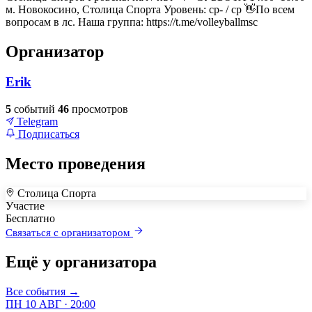
м. Новокосино, Столица Спорта Уровень: ср- / ср 👋По всем
вопросам в лс. Наша группа: https://t.me/volleyballmsc
Организатор
Erik
5
событий
46
просмотров
Telegram
Подписаться
Место проведения
Столица Спорта
+
Участие
Бесплатно
–
Связаться с организатором
Ещё у организатора
Все события →
ПН 10 АВГ · 20:00