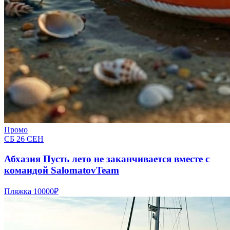
Промо
СБ 26 СЕН
Абхазия Пусть лето не заканчивается вместе с
командой SalomatovTeam
Пляжка
10000₽