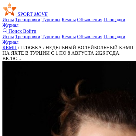
SPORT
MOVE
Игры
Тренировки
Турниры
Кемпы
Объявления
Площадки
Журнал
Поиск
Войти
Игры
Тренировки
Турниры
Кемпы
Объявления
Площадки
Журнал
КЕМП
/ ПЛЯЖКА /
НЕДЕЛЬНЫЙ ВОЛЕЙБОЛЬНЫЙ КЭМП
НА ЯХТЕ В ТУРЦИИ С 1 ПО 8 АВГУСТА 2026 ГОДА.
ВКЛЮ...