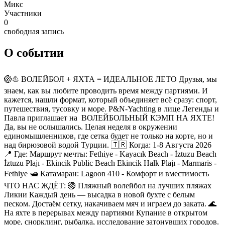
Микс
Участники
0
свободная запись
О событии
🏐⛵️ ВОЛЕЙБОЛ + ЯХТА = ИДЕАЛЬНОЕ ЛЕТО Друзья, мы
знаем, как вы любите проводить время между партиями. И
кажется, нашли формат, который объединяет всё сразу: спорт,
путешествия, тусовку и море. P&N-Yachting в лице Легенды и
Павла приглашает на ВОЛЕЙБОЛЬНЫЙ КЭМП НА ЯХТЕ!
Да, вы не ослышались. Целая неделя в окружении
единомышленников, где сетка будет не только на корте, но и
над бирюзовой водой Турции. 🇹🇷 Когда: 1-8 Августа 2026
📍 Где: Маршрут мечты: Fethiye - Kayacık Beach - İztuzu Beach
İztuzu Plajı - Ekincik Public Beach Ekincik Halk Plajı - Marmaris -
Fethiye 🛥 Катамаран: Lagoon 410 - Комфорт и вместимость
ЧТО НАС ЖДЁТ: 🏐 Пляжный волейбол на лучших пляжах
Ликии Каждый день — высадка в новой бухте с белым
песком. Достаём сетку, накачиваем мяч и играем до заката. 🌊
На яхте в перерывах между партиями Купание в открытом
море, снорклинг, рыбалка, исследование затонувших городов.