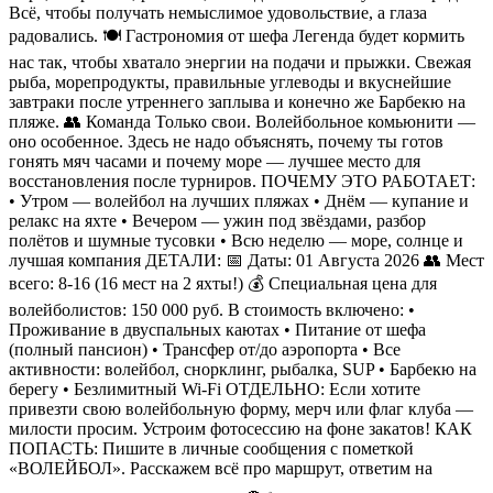
Всё, чтобы получать немыслимое удовольствие, а глаза
радовались. 🍽 Гастрономия от шефа Легенда будет кормить
нас так, чтобы хватало энергии на подачи и прыжки. Свежая
рыба, морепродукты, правильные углеводы и вкуснейшие
завтраки после утреннего заплыва и конечно же Барбекю на
пляже. 👥 Команда Только свои. Волейбольное комьюнити —
оно особенное. Здесь не надо объяснять, почему ты готов
гонять мяч часами и почему море — лучшее место для
восстановления после турниров. ПОЧЕМУ ЭТО РАБОТАЕТ:
• Утром — волейбол на лучших пляжах • Днём — купание и
релакс на яхте • Вечером — ужин под звёздами, разбор
полётов и шумные тусовки • Всю неделю — море, солнце и
лучшая компания ДЕТАЛИ: 📅 Даты: 01 Августа 2026 👥 Мест
всего: 8-16 (16 мест на 2 яхты!) 💰 Специальная цена для
волейболистов: 150 000 руб. В стоимость включено: •
Проживание в двуспальных каютах • Питание от шефа
(полный пансион) • Трансфер от/до аэропорта • Все
активности: волейбол, снорклинг, рыбалка, SUP • Барбекю на
берегу • Безлимитный Wi-Fi ОТДЕЛЬНО: Если хотите
привезти свою волейбольную форму, мерч или флаг клуба —
милости просим. Устроим фотосессию на фоне закатов! КАК
ПОПАСТЬ: Пишите в личные сообщения с пометкой
«ВОЛЕЙБОЛ». Расскажем всё про маршрут, ответим на