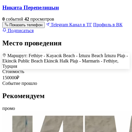
Никита Перепелицын
0
событий
42
просмотров
Telegram
Канал в ТГ
Профиль в ВК
Показать телефон
Подписаться
Место проведения
Маршрут: Fethiye - Kayacık Beach - İztuzu Beach İztuzu Plajı -
+
Ekincik Public Beach Ekincik Halk Plajı - Marmaris - Fethiye,
Турция
–
Стоимость
150000
₽
Событие прошло
Рекомендуем
промо