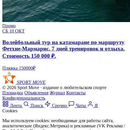
Промо
СБ 10 ОКТ
Волейбольный тур на катамаране по маршруту
Фетхие-Мармарис. 7 дней тренировок и отдыха.
Стоимость 150 000 ₽.
Пляжка
150000₽
SPORT
MOVE
© 2026 Sport Move · издание о любительском спорте
Площадки
Объявления
Журнал
Контакты
Конфиденциальность
Лента
Поиск
Срочно
Чаты
Я
Cookies
Мы используем cookies: необходимые для работы сайта,
аналитические (Яндекс.Метрика) и рекламные (VK Реклама /