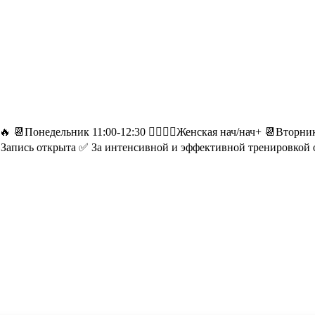
едельник 11:00-12:30 🙋‍♀️🙋‍♀️Женская нач/нач+ 📆Вторник 19:00
/нач+ Запись открыта ✅ За интенсивной и эффективной тренировкой