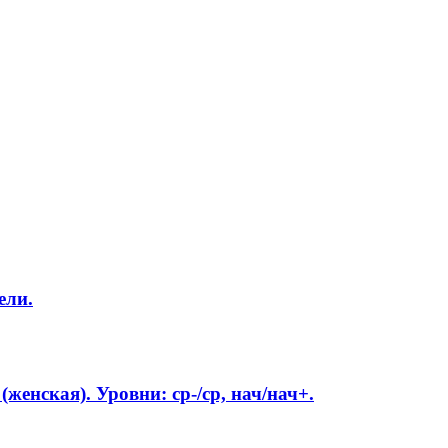
ели.
женская). Уровни: ср-/ср, нач/нач+.