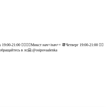
-21:00 🙋‍♀️🙋‍♂️Микст нач+/нач++ 📆Четверг 19:00-21:00 🙋‍♀️
 обращайтесь в лс🤗 @osipovaalenka