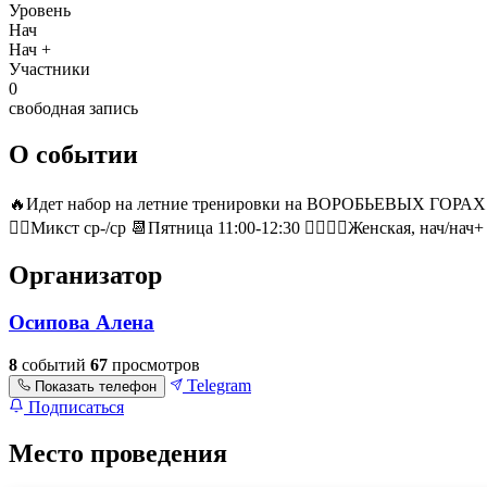
Уровень
Нач
Нач +
Участники
0
свободная запись
О событии
🔥Идет набор на летние тренировки на ВОРОБЬЕВЫХ ГОРАХ🔥 📆Пон
🙋‍♂️Микст ср-/ср 📆Пятница 11:00-12:30 🙋‍♀️🙋‍♀️Женская, нач
Организатор
Осипова Алена
8
событий
67
просмотров
Telegram
Показать телефон
Подписаться
Место проведения