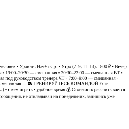
к • Уровни: Нач+ / Ср- • Утро (7–9, 11–13): 1800 ₽ • Вечер
▫️ 19:00–20:30 — смешанная ▫️ 20:30–22:00 — смешанная ВТ ▫️
ая под руководством тренера ЧТ ▫️ 7:00–9:00 — смешанная ▫️
2:00 — смешанная --- 👥 ТРЕНИРУЙТЕСЬ КОМАНДОЙ Есть
…) • с кем играть • удобное время 💰 Стоимость рассчитывается
сообщения, не откладывай на понедельник, запишись уже