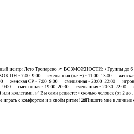
центр: Лето Тропарево 📌 ВОЗМОЖНОСТИ: • Группы до 6 челове
 ПН ▫️ 7:00–9:00 — смешанная (нач+) ▫️ 11:00–13:00 — женская 
00 — женская СР ▫️ 7:00–9:00 — смешанная ▫️ 20:00–22:00 — игров
7:00–9:00 — смешанная ▫️ 19:00–20:30 — смешанная ▫️ 20:30–2
 или коллегами. ✅ Вы сами решаете: • сколько человек (от 2 до 
е играть с комфортом и в своём ритме! 💌Пишите мне в личные 