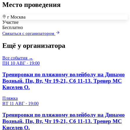
Место проведения
г Москва
+
Участие
Бесплатно
–
Связаться с организатором
Ещё у организатора
Все события →
ПН 10 АВГ · 19:00
Тренировки по пляжному волейболу на Динамо
Водный. Пн, Вт, Чт 19-21, Сб 11-13. Тренер МС
Киселев О.
Пляжка
ВТ 11 АВГ · 19:00
Тренировки по пляжному волейболу на Динамо
Водный. Пн, Вт, Чт 19-21, Сб 11-13. Тренер МС
Киселев О.