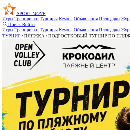
SPORT
MOVE
Игры
Тренировки
Турниры
Кемпы
Объявления
Площадки
Жур
Поиск
Войти
Игры
Тренировки
Турниры
Кемпы
Объявления
Площадки
Жур
ТУРНИР
/ ПЛЯЖКА /
ПОДРОСТКОВЫЙ ТУРНИР ПО ПЛЯЖНОМ