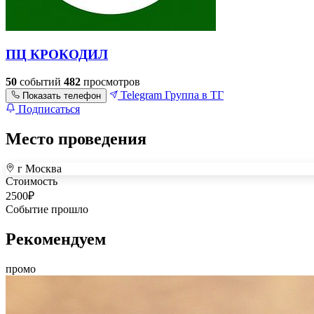
ПЦ КРОКОДИЛ
50
событий
482
просмотров
Telegram
Группа в ТГ
Показать телефон
Подписаться
Место проведения
г Москва
+
Стоимость
–
2500
₽
Событие прошло
Рекомендуем
промо