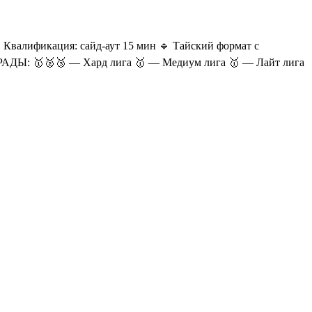
лификация: сайд-аут 15 мин 🔹 Тайский формат с
ГРАДЫ: 🥇🥈🥉 — Хард лига 🥇 — Медиум лига 🥇 — Лайт лига