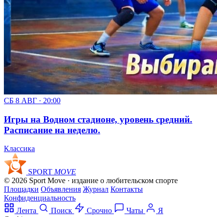
СБ 8 АВГ · 20:00
Игры на Водном стадионе, уровень средний.
Расписание на неделю.
Классика
SPORT
MOVE
© 2026 Sport Move · издание о любительском спорте
Площадки
Объявления
Журнал
Контакты
Конфиденциальность
Лента
Поиск
Срочно
Чаты
Я