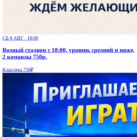
СБ 8 АВГ · 18:00
Водный стадион с 18:00, уровень средний и ниже,
2 команды 750р.
Классика
750₽