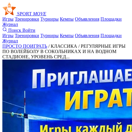
SPORT
MOVE
Игры
Тренировки
Турниры
Кемпы
Объявления
Площадки
Журнал
Поиск
Войти
Игры
Тренировки
Турниры
Кемпы
Объявления
Площадки
Журнал
ПРОСТО ПОИГРАТЬ
/ КЛАССИКА /
РЕГУЛЯРНЫЕ ИГРЫ
ПО ВОЛЕЙБОЛУ В СОКОЛЬНИКАХ И НА ВОДНОМ
СТАДИОНЕ, УРОВЕНЬ СРЕД...