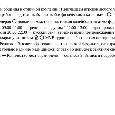
р и общения в отличной компании! Приглашаем игроков любого 
й работы над техникой, тактикой и физическими качествами ⭕️ 
неров ⭕️ новые знакомства и настоящая волейбольная атмосфера
к 09:00–11:00 — тренировка группы 1 11:00–13:00 — тренировка
жин 20:30-22:30 — русская баня, вечернее времяпрепровождение
подарки участникам 🏆 ⭕️ MVP турнира — бесплатная поездка н
жкова | Высшее образование — тренерский факультет, кафедра 
тельно наличие медицинской справки о допуске к занятиям спо
 👀 Количество мест ограничено — осталось 9! Запись и подро