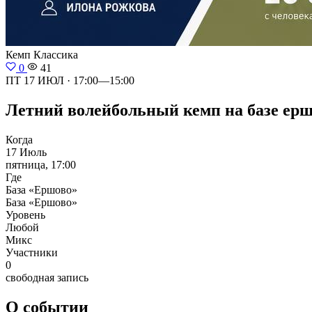
Кемп
Классика
0
41
ПТ 17 ИЮЛ · 17:00—15:00
Летний волейбольный кемп на базе ершов
Когда
17 Июль
пятница, 17:00
Где
База «Ершово»
База «Ершово»
Уровень
Любой
Микс
Участники
0
свободная запись
О событии