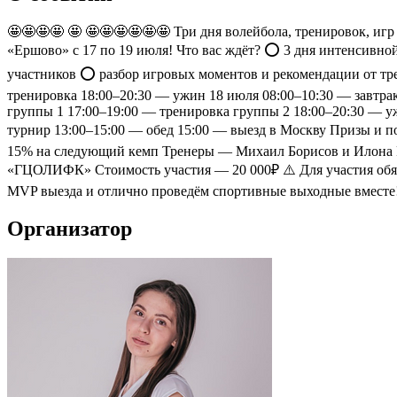
🤩🤩🤩🤩 🤩 🤩🤩🤩🤩🤩🤩 Три дня волейбола, тренировок, иг
«Ершово» с 17 по 19 июля! Что вас ждёт? ⭕️ 3 дня интенсивно
участников ⭕️ разбор игровых моментов и рекомендации от тре
тренировка 18:00–20:30 — ужин 18 июля 08:00–10:30 — завтра
группы 1 17:00–19:00 — тренировка группы 2 18:00–20:30 — у
турнир 13:00–15:00 — обед 15:00 — выезд в Москву Призы и 
15% на следующий кемп Тренеры — Михаил Борисов и Илона Ро
«ГЦОЛИФК» Стоимость участия — 20 000₽ ⚠️ Для участия обяза
MVP выезда и отлично проведём спортивные выходные вместе!
Организатор