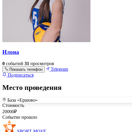
Илона
0
событий
31
просмотров
Telegram
Показать телефон
Подписаться
Место проведения
База «Ершово»
+
Стоимость
–
20000
₽
Событие прошло
SPORT
MOVE