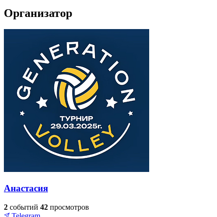
Организатор
Анастасия
2
событий
42
просмотров
Telegram