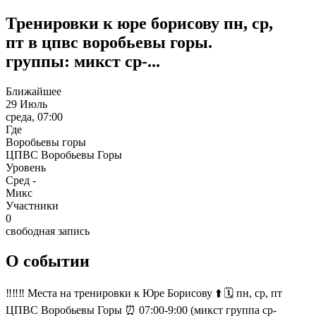
Тренировки к юре борисову пн, ср,
пт в цпвс воробьевы горы.
группы: микст ср-...
Ближайшее
29 Июль
среда, 07:00
Где
Воробьевы горы
ЦПВС Воробьевы Горы
Уровень
Сред -
Микс
Участники
0
свободная запись
О событии
‼️‼️‼️ Места на тренировки к Юре Борисову ⬆️ 🗓 пн, ср, пт
ЦПВС Воробьевы Горы ⏰ 07:00-9:00 (микст группа ср-