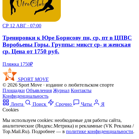
СР 12 АВГ · 07:00
Тренировки к Юре Борисову пн, ср, пт в ЦПВС
Воробьевы Горы. Группы: микст ср- и женская
ср. Цена от 1750 руб.
Пляжка
1750₽
SPORT
MOVE
© 2026 Sport Move · издание о любительском спорте
Площадки
Объявления
Журнал
Контакты
Конфиденциальность
Лента
Поиск
Срочно
Чаты
Я
Cookies
Мы используем cookies: необходимые для работы сайта,
аналитические (Яндекс.Метрика) и рекламные (VK Реклама /
Top.Mail.Ru). Подробнее — в
политике конфиденциальности
.