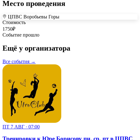
Место проведения
ЦПВС Воробьевы Горы
+
Стоимость
1750
₽
–
Событие прошло
Ещё у организатора
Все события →
ПТ 7 АВГ · 07:00
Тренировки к Юре Борисову пн, ср, пт в ЦПВС