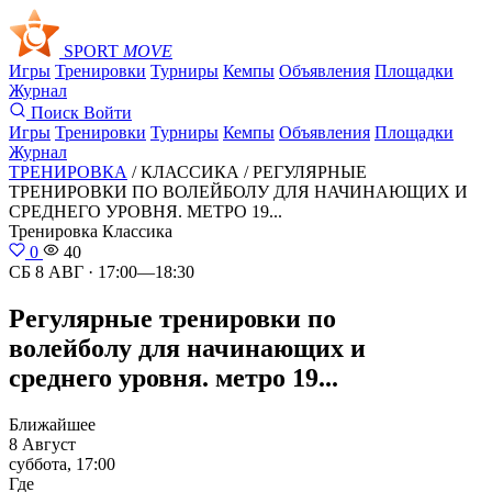
SPORT
MOVE
Игры
Тренировки
Турниры
Кемпы
Объявления
Площадки
Журнал
Поиск
Войти
Игры
Тренировки
Турниры
Кемпы
Объявления
Площадки
Журнал
ТРЕНИРОВКА
/ КЛАССИКА /
РЕГУЛЯРНЫЕ
ТРЕНИРОВКИ ПО ВОЛЕЙБОЛУ ДЛЯ НАЧИНАЮЩИХ И
СРЕДНЕГО УРОВНЯ. МЕТРО 19...
Тренировка
Классика
0
40
СБ 8 АВГ · 17:00—18:30
Регулярные тренировки по
волейболу для начинающих и
среднего уровня. метро 19...
Ближайшее
8 Август
суббота, 17:00
Где