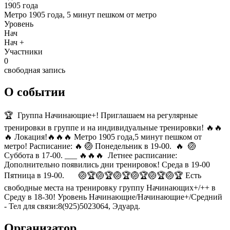
1905 года
Метро 1905 года, 5 минут пешком от метро
Уровень
Нач
Нач +
Участники
0
свободная запись
О событии
🏆 Группа Начинающие+! Приглашаем на регулярные
тренировки в группе и на индивидуальные тренировки! 🔥🔥
🔥 Локация!🔥🔥🔥 Метро 1905 года,5 минут пешком от
метро! Расписание: 🔥 🏐 Понедельник в 19-00. 🔥 🏐
Суббота в 17-00. ___ 🔥🔥🔥 Летнее расписание:
Дополнительно появились дни тренировок! Среда в 19-00
Пятница в 19-00. 🏐🏆🏐🏆🏐🏆🏐🏆🏐🏆🏐🏆 Есть
свободные места на тренировку группу Начинающих+/++ в
Среду в 18-30! Уровень Начинающие/Начинающие+/Средний
- Тел для связи:8(925)5023064, Эдуард.
Организатор