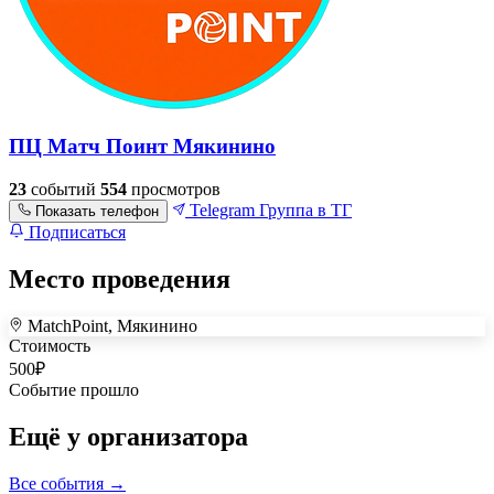
ПЦ Матч Поинт Мякинино
23
событий
554
просмотров
Telegram
Группа в ТГ
Показать телефон
Подписаться
Место проведения
MatchPoint, Мякинино
+
Стоимость
500
₽
–
Событие прошло
Ещё у организатора
Все события →