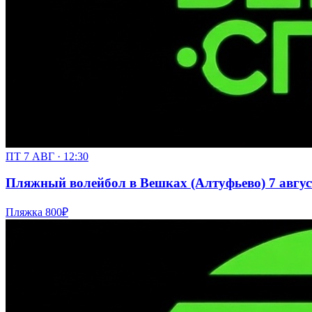
ПТ 7 АВГ · 12:30
Пляжный волейбол в Вешках (Алтуфьево) 7 августа
Пляжка
800₽