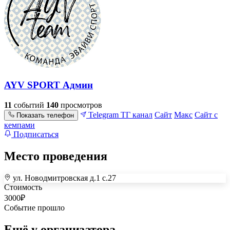
AYV SPORT Админ
11
событий
140
просмотров
Telegram
ТГ канал
Сайт
Макс
Сайт с
Показать телефон
кемпами
Подписаться
Место проведения
ул. Новодмитровская д.1 с.27
+
Стоимость
3000
₽
–
Событие прошло
Ещё у организатора