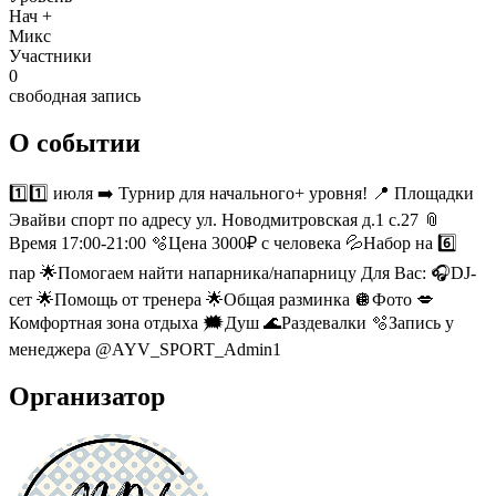
Нач +
Микс
Участники
0
свободная запись
О событии
1️⃣1️⃣ июля ➡️ Турнир для начального+ уровня! 📍 Площадки
Эвайви спорт по адресу ул. Новодмитровская д.1 с.27 📎
Время 17:00-21:00 🫧Цена 3000₽ с человека 💦Набор на 6️⃣
пар 🌟Помогаем найти напарника/напарницу Для Вас: 🎧DJ-
сет 🌟Помощь от тренера 🌟Общая разминка 🪩Фото 💋
Комфортная зона отдыха 🗯️Душ 🌊Раздевалки 🫧Запись у
менеджера @AYV_SPORT_Admin1
Организатор