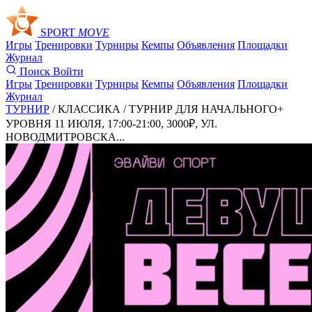
SPORT
MOVE
Игры
Тренировки
Турниры
Кемпы
Объявления
Площадки
Журнал
Поиск
Войти
Игры
Тренировки
Турниры
Кемпы
Объявления
Площадки
Журнал
ТУРНИР
/ КЛАССИКА /
ТУРНИР ДЛЯ НАЧАЛЬНОГО+
УРОВНЯ 11 ИЮЛЯ, 17:00-21:00, 3000₽, УЛ.
НОВОДМИТРОВСКА...