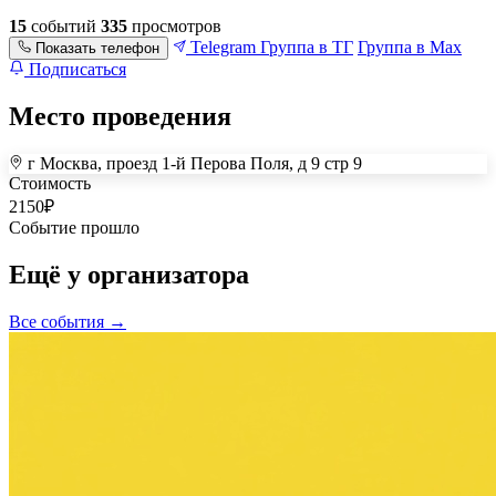
15
событий
335
просмотров
Telegram
Группа в ТГ
Группа в Max
Показать телефон
Подписаться
Место проведения
г Москва, проезд 1-й Перова Поля, д 9 стр 9
+
Стоимость
2150
₽
–
Событие прошло
Ещё у организатора
Все события →