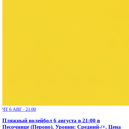
ЧТ 6 АВГ · 21:00
Пляжный волейбол 6 августа в 21:00 в
Песочнице (Перово). Уровни: Средний-/+. Цена