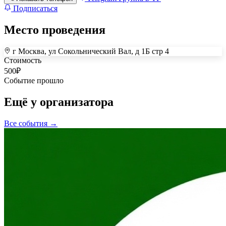
Подписаться
Место проведения
г Москва, ул Сокольнический Вал, д 1Б стр 4
+
Стоимость
500
₽
–
Событие прошло
Ещё у организатора
Все события →