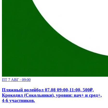
ПТ 7 АВГ · 09:00
Пляжный волейбол 07.08 09:00-11:00, 500₽,
Крокодил (Сокольники), уровни: нач+ и сред+,
4-6 участников.