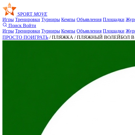
SPORT
MOVE
Игры
Тренировки
Турниры
Кемпы
Объявления
Площадки
Жур
Поиск
Войти
Игры
Тренировки
Турниры
Кемпы
Объявления
Площадки
Жур
ПРОСТО ПОИГРАТЬ
/ ПЛЯЖКА /
ПЛЯЖНЫЙ ВОЛЕЙБОЛ В КРО