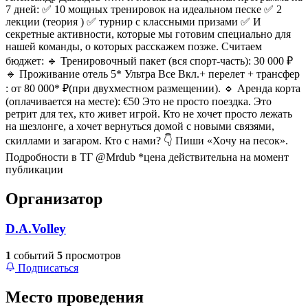
7 дней: ✅ 10 мощных тренировок на идеальном песке ✅ 2
лекции (теория ) ✅ турнир с классными призами ✅ И
секретные активности, которые мы готовим специально для
нашей команды, о которых расскажем позже. Считаем
бюджет: 🔹 Тренировочный пакет (вся спорт-часть): 30 000 ₽
🔹 Проживание отель 5* Ультра Все Вкл.+ перелет + трансфер
: от 80 000* ₽(при двухместном размещении). 🔹 Аренда корта
(оплачивается на месте): €50 Это не просто поездка. Это
ретрит для тех, кто живет игрой. Кто не хочет просто лежать
на шезлонге, а хочет вернуться домой с новыми связями,
скиллами и загаром. Кто с нами? 👇 Пиши «Хочу на песок».
Подробности в ТГ @Mrdub *цена действительна на момент
публикации
Организатор
D.A.Volley
1
событий
5
просмотров
Подписаться
Место проведения