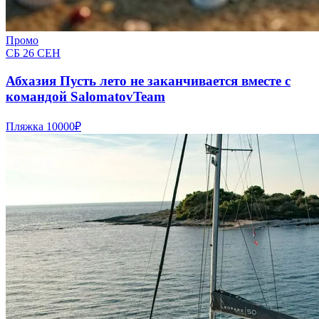
Промо
СБ 26 СЕН
Абхазия Пусть лето не заканчивается вместе с
командой SalomatovTeam
Пляжка
10000₽