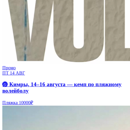
Промо
ПТ 14 АВГ
🏐 Кимры, 14–16 августа — кемп по пляжному
волейболу
Пляжка
10000₽