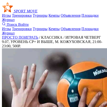
SPORT
MOVE
Игры
Тренировки
Турниры
Кемпы
Объявления
Площадки
Журнал
Поиск
Войти
Игры
Тренировки
Турниры
Кемпы
Объявления
Площадки
Журнал
ПРОСТО ПОИГРАТЬ
/ КЛАССИКА /
ИГРОВАЯ ЧЕТВЕРГ
9.07, УРОВЕНЬ СР+ И ВЫШЕ, М. КОЖУХОВСКАЯ, 21:00-
23:00, 500Р.